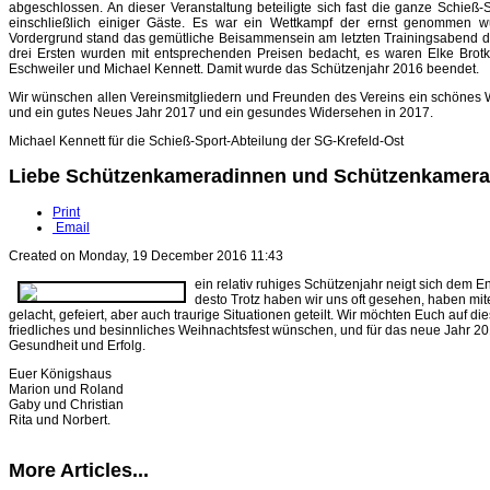
abgeschlossen. An dieser Veranstaltung beteiligte sich fast die ganze Schieß-S
einschließlich einiger Gäste. Es war ein Wettkampf der ernst genommen w
Vordergrund stand das gemütliche Beisammensein am letzten Trainingsabend d
drei Ersten wurden mit entsprechenden Preisen bedacht, es waren Elke Brot
Eschweiler und Michael Kennett. Damit wurde das Schützenjahr 2016 beendet.
Wir wünschen allen Vereinsmitgliedern und Freunden des Vereins ein schönes 
und ein gutes Neues Jahr 2017 und ein gesundes Widersehen in 2017.
Michael Kennett für die Schieß-Sport-Abteilung der SG-Krefeld-Ost
Liebe Schützenkameradinnen und Schützenkamera
Print
Email
Created on Monday, 19 December 2016 11:43
ein relativ ruhiges Schützenjahr neigt sich dem E
desto Trotz haben wir uns oft gesehen, haben mi
gelacht, gefeiert, aber auch traurige Situationen geteilt. Wir möchten Euch auf d
friedliches und besinnliches Weihnachtsfest wünschen, und für das neue Jahr 201
Gesundheit und Erfolg.
Euer Königshaus
Marion und Roland
Gaby und Christian
Rita und Norbert.
More Articles...