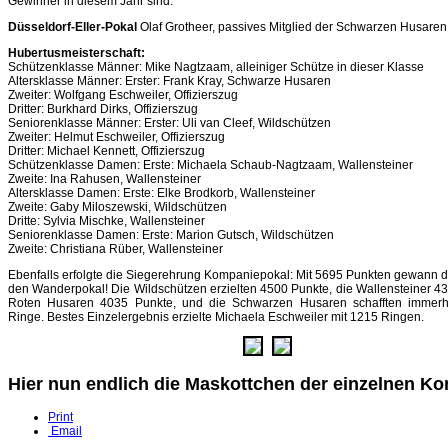
Gewinner in diesem Jahr sind:
Düsseldorf-Eller-Pokal
Olaf Grotheer, passives Mitglied der Schwarzen Husaren
Hubertusmeisterschaft:
Schützenklasse Männer: Mike Nagtzaam, alleiniger Schütze in dieser Klasse
Altersklasse Männer: Erster: Frank Kray, Schwarze Husaren
Zweiter: Wolfgang Eschweiler, Offizierszug
Dritter: Burkhard Dirks, Offizierszug
Seniorenklasse Männer: Erster: Uli van Cleef, Wildschützen
Zweiter: Helmut Eschweiler, Offizierszug
Dritter: Michael Kennett, Offizierszug
Schützenklasse Damen: Erste: Michaela Schaub-Nagtzaam, Wallensteiner
Zweite: Ina Rahusen, Wallensteiner
Altersklasse Damen: Erste: Elke Brodkorb, Wallensteiner
Zweite: Gaby Miloszewski, Wildschützen
Dritte: Sylvia Mischke, Wallensteiner
Seniorenklasse Damen: Erste: Marion Gutsch, Wildschützen
Zweite: Christiana Rüber, Wallensteiner
Ebenfalls erfolgte die Siegerehrung Kompaniepokal: Mit 5695 Punkten gewann de
den Wanderpokal! Die Wildschützen erzielten 4500 Punkte, die Wallensteiner 43
Roten Husaren 4035 Punkte, und die Schwarzen Husaren schafften immer
Ringe. Bestes Einzelergebnis erzielte Michaela Eschweiler mit 1215 Ringen.
Hier nun endlich die Maskottchen der einzelnen K
Print
Email