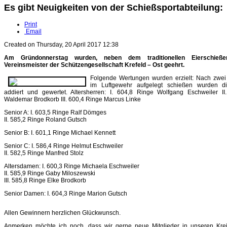
Es gibt Neuigkeiten von der Schießsportabteilung:
Print
Email
Created on Thursday, 20 April 2017 12:38
Am Gründonnerstag wurden, neben dem traditionellen Eierschieß
Vereinsmeister der Schützengesellschaft Krefeld – Ost geehrt.
Folgende Wertungen wurden erzielt: Nach zwe
im Luftgewehr aufgelegt schießen wurden d
addiert und gewertet. Altersherren: I. 604,8 Ringe Wolfgang Eschweiler I
Waldemar Brodkorb III. 600,4 Ringe Marcus Linke
Senior A: I. 603,5 Ringe Ralf Dömges
II. 585,2 Ringe Roland Gutsch
Senior B: I. 601,1 Ringe Michael Kennett
Senior C: I. 586,4 Ringe Helmut Eschweiler
II. 582,5 Ringe Manfred Stolz
Altersdamen: I. 600,3 Ringe Michaela Eschweiler
II. 585,9 Ringe Gaby Miloszewski
III. 585,8 Ringe Elke Brodkorb
Senior Damen: I. 604,3 Ringe Marion Gutsch
Allen Gewinnern herzlichen Glückwunsch.
Anmerken möchte ich noch, dass wir gerne neue Mitglieder in unseren Kre