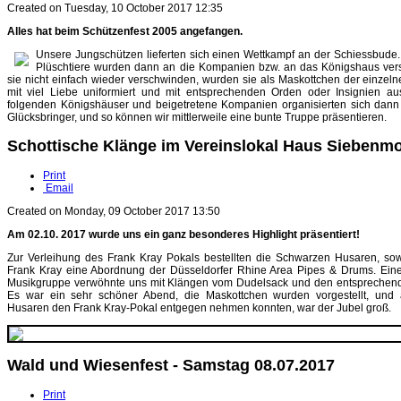
Created on Tuesday, 10 October 2017 12:35
Alles hat beim Schützenfest 2005 angefangen.
Unsere Jungschützen lieferten sich einen Wettkampf an der Schiessbude.
Plüschtiere wurden dann an die Kompanien bzw. an das Königshaus ver
sie nicht einfach wieder verschwinden, wurden sie als Maskottchen der einze
mit viel Liebe uniformiert und mit entsprechenden Orden oder Insignien aus
folgenden Königshäuser und beigetretene Kompanien organisierten sich dann 
Glücksbringer, und so können wir mittlerweile eine bunte Truppe präsentieren.
Schottische Klänge im Vereinslokal Haus Siebenm
Print
Email
Created on Monday, 09 October 2017 13:50
Am 02.10. 2017 wurde uns ein ganz besonderes Highlight präsentiert!
Zur Verleihung des Frank Kray Pokals bestellten die Schwarzen Husaren, sow
Frank Kray eine Abordnung der Düsseldorfer Rhine Area Pipes & Drums. Ein
Musikgruppe verwöhnte uns mit Klängen vom Dudelsack und den entsprechen
Es war ein sehr schöner Abend, die Maskottchen wurden vorgestellt, und 
Husaren den Frank Kray-Pokal entgegen nehmen konnten, war der Jubel groß.
Wald und Wiesenfest - Samstag 08.07.2017
Print