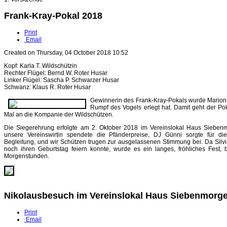
Frank-Kray-Pokal 2018
Print
Email
Created on Thursday, 04 October 2018 10:52
Kopf: Karla T. Wildschützin
Rechter Flügel: Bernd W. Roter Husar
Linker Flügel: Sascha P. Schwarzer Husar
Schwanz: Klaus R. Roter Husar
Gewinnerin des Frank-Kray-Pokals wurde Marion 
Rumpf des Vogels erlegt hat. Damit geht der Po
Mal an die Kompanie der Wildschützen.
Die Siegerehrung erfolgte am 2. Oktober 2018 im Vereinslokal Haus Sieben
unsere Vereinswirtin spendete die Pfänderpreise, DJ Günni sorgte für die
Begleitung, und wir Schützen trugen zur ausgelassenen Stimmung bei. Da Silv
noch ihren Geburtstag feiern konnte, wurde es ein langes, fröhliches Fest, b
Morgenstunden.
Nikolausbesuch im Vereinslokal Haus Siebenmorge
Print
Email