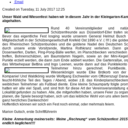
Email
Created on Tuesday, 11 July 2017 12:25
Unser Wald und Wiesenfest haben wir in diesem Jahr in der Kleingarten-Ka
abgehalten.
Rund 40 Vereinsmitglieder und natür
Schützenfreunde aus Düsseldorf-Eller trafen s
Bevor das eigentliche Fest losging wurde unserem General Helmut Busch f
Mitgliedschaft in der Schützengesellschaft Krefeld Ost 1890 e.V. ( !!!! ) die gol
des Rheinischen Schützenbundes und die goldene Nadel des Deutschen S
durch unsere erste Vorsitzende, Martina Rothkranz verliehen. Dann gi
Dosenwerfen, Darten, Ping-Pong-Bälle werfen, im Planschbecken verschiede
treffen, Bohnenschätzen, am Baumstamm Nageln, sowie an der Mini-Kege
Punkte erzielt werden, die dann zum Ende addiert wurden. Die Gartenrallye, org
das Wirtsehepaar Bettina und Ingo Leenen, wurde dann auf das Punktekonto
Teilnehmer hinzu gerechnet.
Punktbest
Wiesenkönigin wurde Elke Brdkorb von der 
Kompanie! Und Waldkönig wurde Wolfgang Eschweiler vom Offizierszug! Dana
feucht-fröhliche Teil des Tages / Abend, wobei z.B. das Kinderplanschbec
weiblichen Teilnehmer als Fußbad diente. Eine kleine Schaumparty folgte pro
hatten wir alle viel Spaß, und sind froh für diese Art der Vereinsveranstaltung
Lokalität gefunden zu haben. Alle, die mitgeholfen haben, unsere Feier zu orga
planen, die Spiele besorgt haben, sich um das leibliche Wohl von uns allen bem
ganz herzliches Dankeschön!
Hoffentlich können wir solch ein Fest noch einmal, oder mehrmals feiern.
Marion Gutsch, erste Schriftführerin
Kleine Anmerkung meinerseits: Meine „Rechnung“ vom Schützenfest 2015
endlich beglichen!!!!