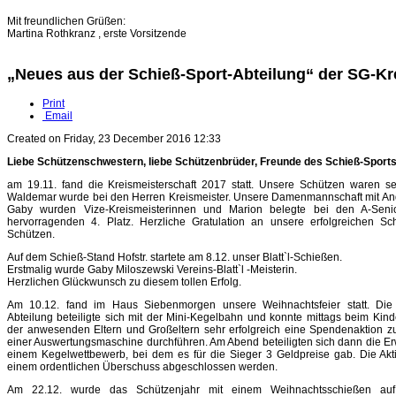
Mit freundlichen Grüßen:
Martina Rothkranz , erste Vorsitzende
„Neues aus der Schieß-Sport-Abteilung“ der SG-Kr
Print
Email
Created on Friday, 23 December 2016 12:33
Liebe Schützenschwestern, liebe Schützenbrüder, Freunde des Schieß-Sports
am 19.11. fand die Kreismeisterschaft 2017 statt. Unsere Schützen waren seh
Waldemar wurde bei den Herren Kreismeister. Unsere Damenmannschaft mit An
Gaby wurden Vize-Kreismeisterinnen und Marion belegte bei den A-Seni
hervorragenden 4. Platz. Herzliche Gratulation an unsere erfolgreichen S
Schützen.
Auf dem Schieß-Stand Hofstr. startete am 8.12. unser Blatt`l-Schießen.
Erstmalig wurde Gaby Miloszewski Vereins-Blatt`l -Meisterin.
Herzlichen Glückwunsch zu diesem tollen Erfolg.
Am 10.12. fand im Haus Siebenmorgen unsere Weihnachtsfeier statt. Die 
Abteilung beteiligte sich mit der Mini-Kegelbahn und konnte mittags beim Kin
der anwesenden Eltern und Großeltern sehr erfolgreich eine Spendenaktion z
einer Auswertungsmaschine durchführen. Am Abend beteiligten sich dann die 
einem Kegelwettbewerb, bei dem es für die Sieger 3 Geldpreise gab. Die Akt
einem ordentlichen Überschuss abgeschlossen werden.
Am 22.12. wurde das Schützenjahr mit einem Weihnachtsschießen auf 