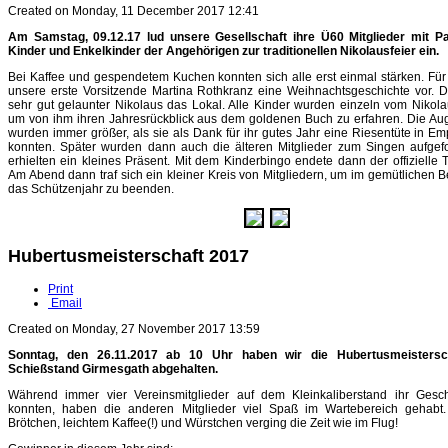
Created on Monday, 11 December 2017 12:41
Am Samstag, 09.12.17 lud unsere Gesellschaft ihre Ü60 Mitglieder mit Pa
Kinder und Enkelkinder der Angehörigen zur traditionellen Nikolausfeier ein.
Bei Kaffee und gespendetem Kuchen konnten sich alle erst einmal stärken. Für 
unsere erste Vorsitzende Martina Rothkranz eine Weihnachtsgeschichte vor. D
sehr gut gelaunter Nikolaus das Lokal. Alle Kinder wurden einzeln vom Nikola
um von ihm ihren Jahresrückblick aus dem goldenen Buch zu erfahren. Die Au
wurden immer größer, als sie als Dank für ihr gutes Jahr eine Riesentüte in 
konnten. Später wurden dann auch die älteren Mitglieder zum Singen aufgefo
erhielten ein kleines Präsent. Mit dem Kinderbingo endete dann der offizielle 
Am Abend dann traf sich ein kleiner Kreis von Mitgliedern, um im gemütlichen
das Schützenjahr zu beenden.
Hubertusmeisterschaft 2017
Print
Email
Created on Monday, 27 November 2017 13:59
Sonntag, den 26.11.2017 ab 10 Uhr haben wir die Hubertusmeistersc
Schießstand Girmesgath abgehalten.
Während immer vier Vereinsmitglieder auf dem Kleinkaliberstand ihr Gesc
konnten, haben die anderen Mitglieder viel Spaß im Wartebereich gehabt.
Brötchen, leichtem Kaffee(!) und Würstchen verging die Zeit wie im Flug!